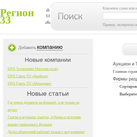
Ключевое слово или 
Регион
33
Пример: экспертиза с
компанию
Добавить
Новые компании
Аукцион и 
DNS Технопоинт Магазин-склад
Главная стра
DNS Гипер ТЦ «Крейсер»
Фирмы раз
DNS Гипер ТЦ «Меридиан»
Сортиров
Новые статьи
Выберите
Где юмор держится на формате, а не только на
шутке
Газеты и журналы: выпуск, рубрика и источник
важнее привычного формата
Доска объявлений работает только с актуальными