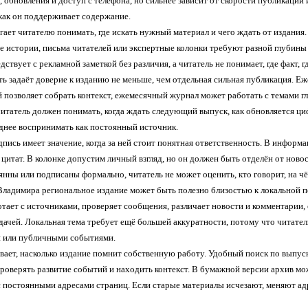
, обновления и доступ с телефона, но сильнее зависит от скорости публикаци
 как он поддерживает содержание.
ает читателю понимать, где искать нужный материал и чего ждать от издания. 
ые истории, письма читателей или экспертные колонки требуют разной глубины
дствует с рекламной заметкой без различия, а читатель не понимает, где факт, 
ь задаёт доверие к изданию не меньше, чем отдельная сильная публикация. Е
 позволяет собрать контекст, ежемесячный журнал может работать с темами гл
читатель должен понимать, когда ждать следующий выпуск, как обновляется ц
уднее воспринимать как постоянный источник.
пись имеет значение, когда за ней стоит понятная ответственность. В информ
цитат. В колонке допустим личный взгляд, но он должен быть отделён от ново
янны или подписаны формально, читатель не может оценить, кто говорит, на ч
ладимира региональное издание может быть полезно близостью к локальной пов
отает с источниками, проверяет сообщения, различает новости и комментарии
дачей. Локальная тема требует ещё большей аккуратности, потому что читате
 или публичными событиями.
вает, насколько издание помнит собственную работу. Удобный поиск по выпуск
проверять развитие событий и находить контекст. В бумажной версии архив м
 с постоянными адресами страниц. Если старые материалы исчезают, меняют ад