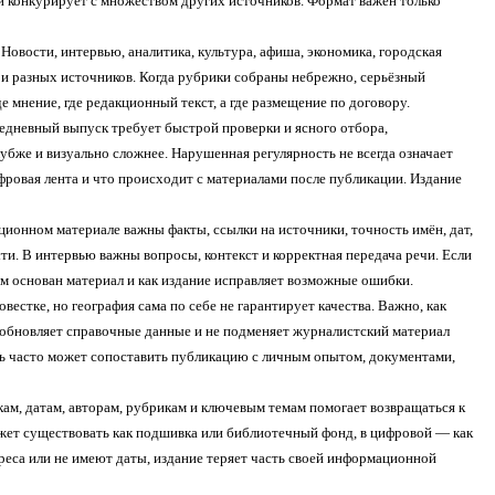
и и конкурирует с множеством других источников. Формат важен только
Новости, интервью, аналитика, культура, афиша, экономика, городская
 и разных источников. Когда рубрики собраны небрежно, серьёзный
где мнение, где редакционный текст, а где размещение по договору.
жедневный выпуск требует быстрой проверки и ясного отбора,
убже и визуально сложнее. Нарушенная регулярность не всегда означает
ифровая лента и что происходит с материалами после публикации. Издание
ационном материале важны факты, ссылки на источники, точность имён, дат,
сти. В интервью важны вопросы, контекст и корректная передача речи. Если
ём основан материал и как издание исправляет возможные ошибки.
естке, но география сама по себе не гарантирует качества. Важно, как
, обновляет справочные данные и не подменяет журналистский материал
ль часто может сопоставить публикацию с личным опытом, документами,
ам, датам, авторам, рубрикам и ключевым темам помогает возвращаться к
ожет существовать как подшивка или библиотечный фонд, в цифровой — как
реса или не имеют даты, издание теряет часть своей информационной