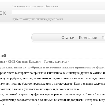
Ключевое слово или номер объявления
Пример: экспертиза сметной документации
Статьи
Компании
П
атей
ница
СМИ. Справки. Каталоги
Газеты, журналы
урналы: выпуск, рубрика и источник важнее привычного форм
урнал часто выбирают по привычке к названию, внешнему виду или тематике, н
руктура, рубрики, авторы, источники, порядок проверки и связь с предыдущим
вления, издание быстро превращается в поток текстов. Если редакция удержив
заметок, а канал с узнаваемой позицией и рабочей памятью.
та, печатный журнал и цифровая версия решают разные задачи. Газета быстрее
Журнал чаще работает с более длинными текстами, подборками, интервью, визу