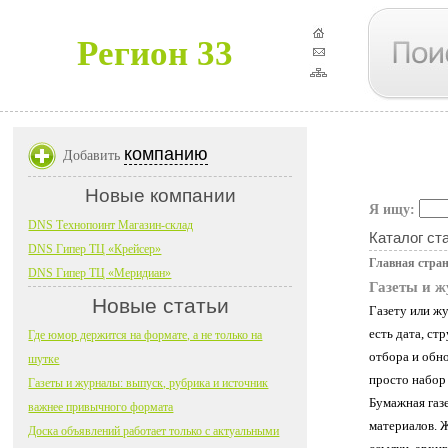
Регион 33
компанию
Добавить
Новые компании
Я ищу:
DNS Технопоинт Магазин-склад
Каталог ст
DNS Гипер ТЦ «Крейсер»
Главная стра
DNS Гипер ТЦ «Меридиан»
Газеты и ж
Новые статьи
Газету или ж
есть дата, ст
Где юмор держится на формате, а не только на
отбора и обно
шутке
просто набор 
Газеты и журналы: выпуск, рубрика и источник
Бумажная газе
важнее привычного формата
материалов. 
Доска объявлений работает только с актуальными