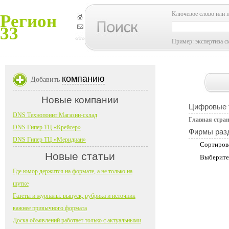
Ключевое слово или 
Регион
33
Пример: экспертиза с
компанию
Добавить
Новые компании
Цифровые 
DNS Технопоинт Магазин-склад
Главная стра
DNS Гипер ТЦ «Крейсер»
Фирмы раз
DNS Гипер ТЦ «Меридиан»
Сортиров
Новые статьи
Выберите
Где юмор держится на формате, а не только на
шутке
Газеты и журналы: выпуск, рубрика и источник
важнее привычного формата
Доска объявлений работает только с актуальными