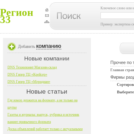
Ключевое слово или 
Регион
33
Пример: экспертиза с
компанию
Добавить
Новые компании
Прочее по 
DNS Технопоинт Магазин-склад
Главная стра
DNS Гипер ТЦ «Крейсер»
Фирмы раз
DNS Гипер ТЦ «Меридиан»
Сортиров
Новые статьи
Выберите
Где юмор держится на формате, а не только на
шутке
Газеты и журналы: выпуск, рубрика и источник
важнее привычного формата
Доска объявлений работает только с актуальными