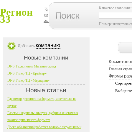
Ключевое слово или 
Регион
33
Пример: экспертиза с
компанию
Добавить
Новые компании
Косметолог
DNS Технопоинт Магазин-склад
Главная стра
DNS Гипер ТЦ «Крейсер»
Фирмы раз
DNS Гипер ТЦ «Меридиан»
Сортиров
Новые статьи
Выберите
Где юмор держится на формате, а не только на
шутке
Газеты и журналы: выпуск, рубрика и источник
важнее привычного формата
Доска объявлений работает только с актуальными