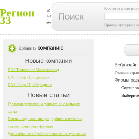
Ключевое слово или 
Регион
33
Пример: экспертиза с
компанию
Добавить
Новые компании
Вебдизайн.
DNS Технопоинт Магазин-склад
Главная стра
DNS Гипер ТЦ «Крейсер»
Фирмы раз
DNS Гипер ТЦ «Меридиан»
Сортиров
Новые статьи
Выберите
Где юмор держится на формате, а не только на
шутке
Газеты и журналы: выпуск, рубрика и источник
важнее привычного формата
Доска объявлений работает только с актуальными