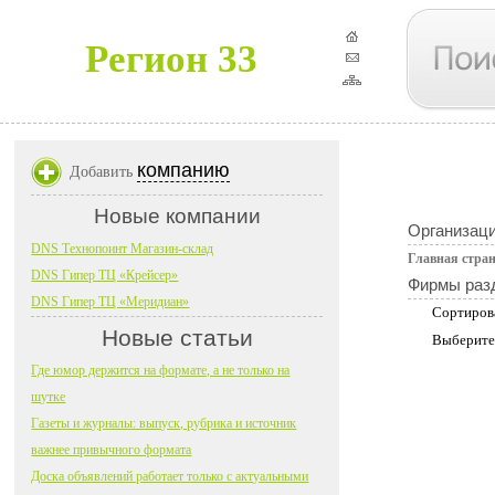
Регион 33
компанию
Добавить
Новые компании
Организац
DNS Технопоинт Магазин-склад
Главная стра
DNS Гипер ТЦ «Крейсер»
Фирмы раз
DNS Гипер ТЦ «Меридиан»
Сортиров
Новые статьи
Выберите
Где юмор держится на формате, а не только на
шутке
Газеты и журналы: выпуск, рубрика и источник
важнее привычного формата
Доска объявлений работает только с актуальными