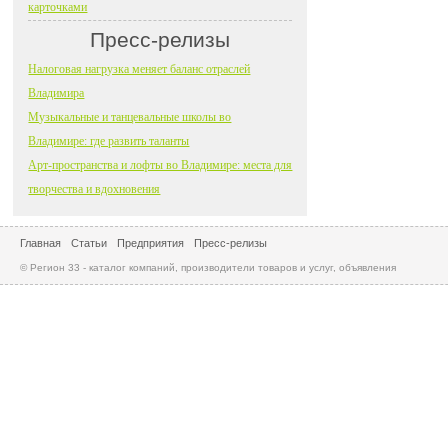
карточками
Пресс-релизы
Налоговая нагрузка меняет баланс отраслей
Владимира
Музыкальные и танцевальные школы во
Владимире: где развить таланты
Арт-пространства и лофты во Владимире: места для
творчества и вдохновения
Главная
Статьи
Предприятия
Пресс-релизы
© Регион 33 - каталог компаний, производители товаров и услуг, объявления