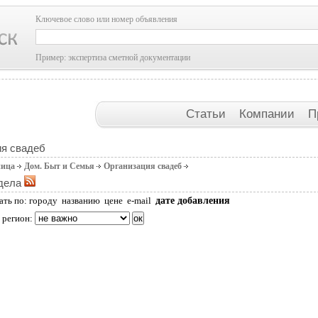
Ключевое слово или номер объявления
Пример: экспертиза сметной документации
Статьи
Компании
П
ия свадеб
ница
Дом. Быт и Семья
Организация свадеб
дела
дате добавления
ать по:
городу
названию
цене
e-mail
 регион: