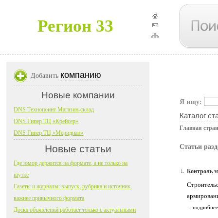
Регион 33
компанию
Добавить
Новые компании
Я ищу:
DNS Технопоинт Магазин-склад
Каталог ст
DNS Гипер ТЦ «Крейсер»
Главная стра
DNS Гипер ТЦ «Меридиан»
Новые статьи
Статьи разд
Где юмор держится на формате, а не только на
Контроль э
1.
шутке
Строительс
Газеты и журналы: выпуск, рубрика и источник
армировани
важнее привычного формата
...
подробнее
Доска объявлений работает только с актуальными