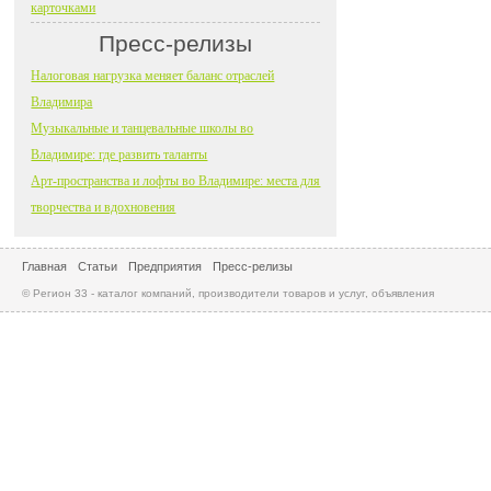
карточками
Пресс-релизы
Налоговая нагрузка меняет баланс отраслей
Владимира
Музыкальные и танцевальные школы во
Владимире: где развить таланты
Арт-пространства и лофты во Владимире: места для
творчества и вдохновения
Главная
Статьи
Предприятия
Пресс-релизы
© Регион 33 - каталог компаний, производители товаров и услуг, объявления