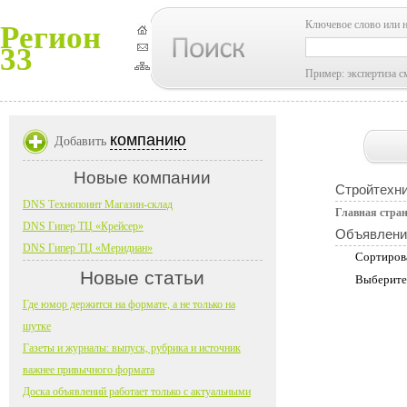
Ключевое слово или 
Регион
33
Пример: экспертиза с
компанию
Добавить
Новые компании
Стройтехн
DNS Технопоинт Магазин-склад
Главная стра
DNS Гипер ТЦ «Крейсер»
Объявлени
DNS Гипер ТЦ «Меридиан»
Сортиров
Новые статьи
Выберите
Где юмор держится на формате, а не только на
шутке
Газеты и журналы: выпуск, рубрика и источник
важнее привычного формата
Доска объявлений работает только с актуальными