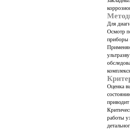
закладных
коррозио
Метод
Для диаг
Осмотр п
приборы 
Применяю
ультразв
обследов
комплекс
Крите
Оценка в
состояни
приводит
Критичес
работы у
детально