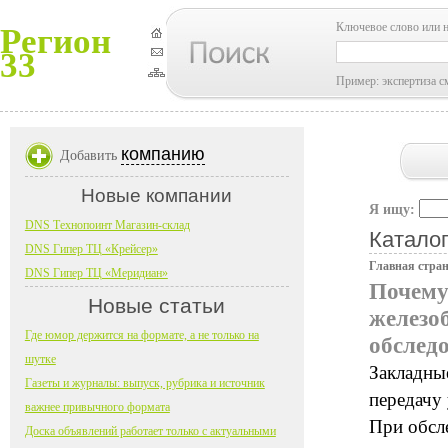
Ключевое слово или 
Регион
33
Пример: экспертиза с
компанию
Добавить
Новые компании
Я ищу:
DNS Технопоинт Магазин-склад
Каталог
DNS Гипер ТЦ «Крейсер»
Главная стра
DNS Гипер ТЦ «Меридиан»
Почему
Новые статьи
железо
Где юмор держится на формате, а не только на
обслед
шутке
Закладны
Газеты и журналы: выпуск, рубрика и источник
передачу
важнее привычного формата
При обсле
Доска объявлений работает только с актуальными