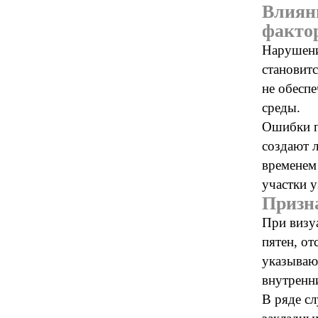
Влиян
факто
Нарушени
становит
не обесп
среды.
Ошибки п
создают л
временем
участки у
Призн
При визу
пятен, от
указываю
внутренн
В ряде сл