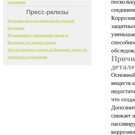
поскольк
карточками
соединен
Пресс-релизы
Коррозия
Налоговая нагрузка меняет баланс отраслей
защитных 
Владимира
уменьшает
Музыкальные и танцевальные школы во
способно
Владимире: где развить таланты
обследов
Арт-пространства и лофты во Владимире: места для
Причи
творчества и вдохновения
детал
Основной
веществ 
недостат
что созда
Дополнит
снижает 
пассивир
коррозио