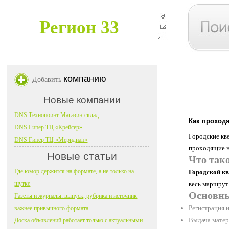
Регион 33
компанию
Добавить
Новые компании
DNS Технопоинт Магазин-склад
Как проход
DNS Гипер ТЦ «Крейсер»
Городские кв
DNS Гипер ТЦ «Меридиан»
проходящие на
Новые статьи
Что тако
Где юмор держится на формате, а не только на
Городской кв
шутке
весь маршрут
Основны
Газеты и журналы: выпуск, рубрика и источник
Регистрация 
важнее привычного формата
Выдача матери
Доска объявлений работает только с актуальными