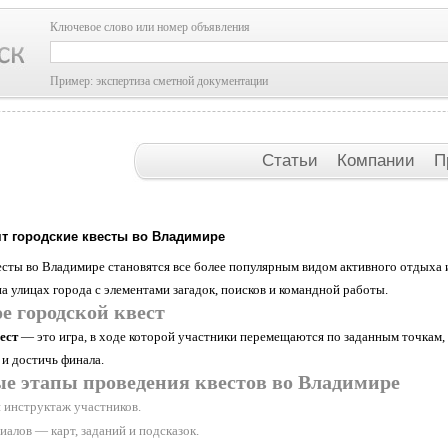
Ключевое слово или номер объявления
Пример: экспертиза сметной документации
Статьи
Компании
П
ят городские квесты во Владимире
есты во Владимире становятся все более популярным видом активного отдыха и
 улицах города с элементами загадок, поисков и командной работы.
е городской квест
ест
— это игра, в ходе которой участники перемещаются по заданным точкам,
 и достичь финала.
е этапы проведения квестов во Владимире
и инструктаж участников.
алов — карт, заданий и подсказок.