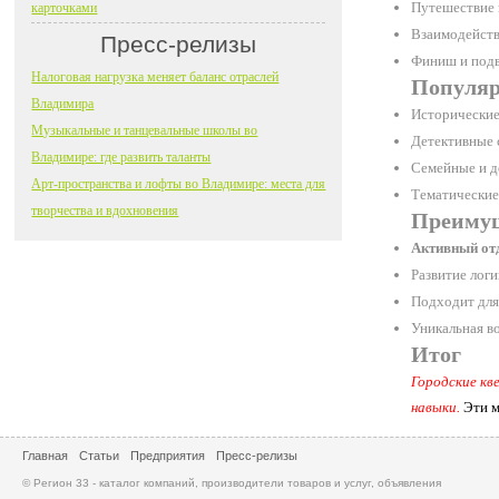
Путешествие 
карточками
Взаимодейств
Пресс-релизы
Финиш и подв
Налоговая нагрузка меняет баланс отраслей
Популяр
Владимира
Исторические
Музыкальные и танцевальные школы во
Детективные 
Владимире: где развить таланты
Семейные и д
Арт-пространства и лофты во Владимире: места для
Тематические 
творчества и вдохновения
Преимущ
Активный от
Развитие лог
Подходит для
Уникальная в
Итог
Городские кв
навыки.
Эти м
Главная
Статьи
Предприятия
Пресс-релизы
© Регион 33 - каталог компаний, производители товаров и услуг, объявления