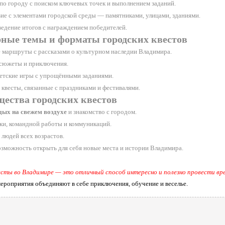
по городу с поиском ключевых точек и выполнением заданий.
ие с элементами городской среды — памятниками, улицами, зданиями.
едение итогов с награждением победителей.
ные темы и форматы городских квестов
 маршруты с рассказами о культурном наследии Владимира.
сюжеты и приключения.
етские игры с упрощёнными заданиями.
квесты, связанные с праздниками и фестивалями.
ества городских квестов
дых на свежем воздухе
и знакомство с городом.
ики, командной работы и коммуникаций.
 людей всех возрастов.
озможность открыть для себя новые места и истории Владимира.
есты во Владимире — это отличный способ интересно и полезно провести вре
ероприятия объединяют в себе приключения, обучение и веселье.