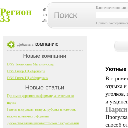
Ключевое слово или 
Регион
33
Пример: экспертиза с
компанию
Добавить
Новые компании
DNS Технопоинт Магазин-склад
Уютные 
DNS Гипер ТЦ «Крейсер»
В стреми
DNS Гипер ТЦ «Меридиан»
отдыха и
Новые статьи
уголков, 
Где юмор держится на формате, а не только на
и уедине
шутке
Парки
Газеты и журналы: выпуск, рубрика и источник
Прогулка
важнее привычного формата
Доска объявлений работает только с актуальными
способ о