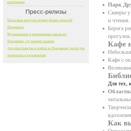
карточками
Парк Д
Пресс-релизы
Скверы у
и чтения.
Налоговая нагрузка меняет баланс отраслей
Владимира
Берега р
Музыкальные и танцевальные школы во
прогулок
Владимире: где развить таланты
Кафе 
Арт-пространства и лофты во Владимире: места для
Небольши
творчества и вдохновения
Кафе с ок
Возможно
Библио
Для тех, 
Областн
читальны
Творчески
вдохнове
Как вы
Определит