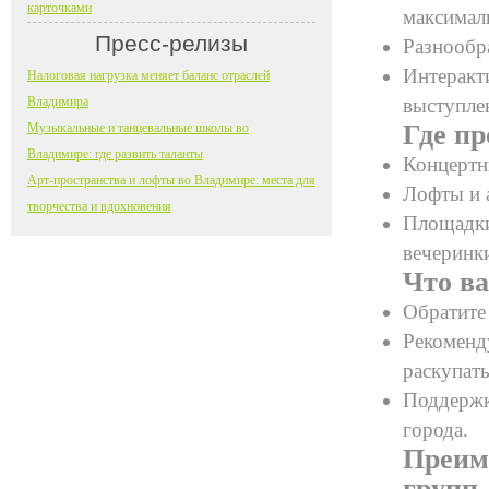
карточками
максималь
Пресс-релизы
Разнообр
Интеракт
Налоговая нагрузка меняет баланс отраслей
Владимира
выступле
Где пр
Музыкальные и танцевальные школы во
Владимире: где развить таланты
Концертн
Арт-пространства и лофты во Владимире: места для
Лофты и 
творчества и вдохновения
Площадки
вечеринк
Что в
Обратите 
Рекоменду
раскупать
Поддержк
города.
Преим
групп