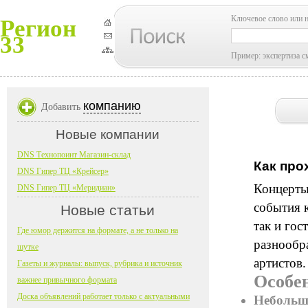
Ключевое слово или 
Регион
33
Пример: экспертиза с
компанию
Добавить
Новые компании
DNS Технопоинт Магазин-склад
Как про
DNS Гипер ТЦ «Крейсер»
Концерты
DNS Гипер ТЦ «Меридиан»
события 
Новые статьи
так и гос
Где юмор держится на формате, а не только на
разнообр
шутке
артистов.
Газеты и журналы: выпуск, рубрика и источник
Особе
важнее привычного формата
Доска объявлений работает только с актуальными
Небольш