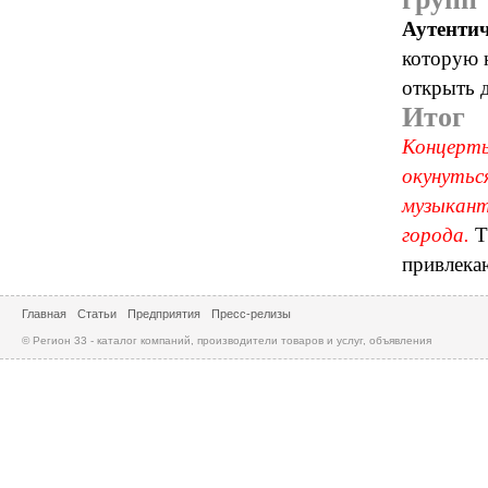
Аутентич
которую 
открыть д
Итог
Концерты
окунутьс
музыкант
города.
Т
привлека
Главная
Статьи
Предприятия
Пресс-релизы
© Регион 33 - каталог компаний, производители товаров и услуг, объявления