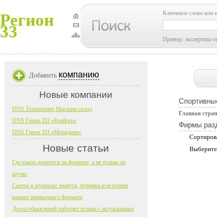
Ключевое слово или 
Регион
33
Пример: экспертиза с
компанию
Добавить
Новые компании
Спортивны
DNS Технопоинт Магазин-склад
Главная стра
DNS Гипер ТЦ «Крейсер»
Фирмы раз
DNS Гипер ТЦ «Меридиан»
Сортиров
Новые статьи
Выберите
Где юмор держится на формате, а не только на
шутке
Газеты и журналы: выпуск, рубрика и источник
важнее привычного формата
Доска объявлений работает только с актуальными