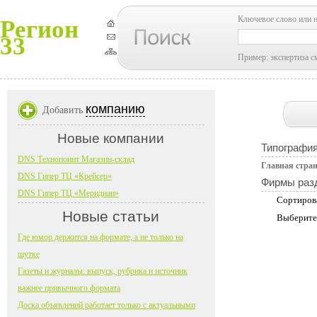
Ключевое слово или 
Регион
33
Пример: экспертиза с
компанию
Добавить
Новые компании
Типографи
DNS Технопоинт Магазин-склад
Главная стра
DNS Гипер ТЦ «Крейсер»
Фирмы раз
DNS Гипер ТЦ «Меридиан»
Сортиров
Новые статьи
Выберите
Где юмор держится на формате, а не только на
шутке
Газеты и журналы: выпуск, рубрика и источник
важнее привычного формата
Доска объявлений работает только с актуальными