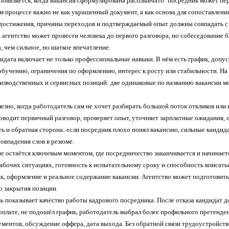
появляется, когда вакансия сформулирована расплывчато: посредник может пер
м процессе важно не как украшенный документ, а как основа для сопоставлени
 достижения, причины переходов и подтверждаемый опыт должны совпадать с т
 агентство может провести человека до первого разговора, но собеседование 
, чем сильное, но шаткое впечатление.
идата включает не только профессиональные навыки. В нём есть график, допус
 обучению, ограничения по оформлению, интерес к росту или стабильности. На
изводственных и сервисных позиций: две одинаковые по названию вакансии м
езно, когда работодатель сам не хочет разбирать большой поток откликов или
оводит первичный разговор, проверяет опыт, уточняет зарплатные ожидания, 
сть и обратная сторона: если посредник плохо понял вакансию, сильные канди
совпадения слов в резюме.
е остаётся ключевым моментом, где посредничество заканчивается и начинает
абочих ситуациях, готовность к испытательному сроку и способность вписатьс
ик, оформление и реальное содержание вакансии. Агентство может подготовить
о закрытия позиции.
ь показывает качество работы кадрового посредника. После отказа кандидат 
оплате, не подошёл график, работодатель выбрал более профильного претенде
ментов, обсуждение оффера, дата выхода. Без обратной связи трудоустройство