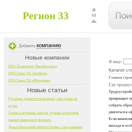
Регион 33
компанию
Добавить
Новые компании
Я ищу:
DNS Технопоинт Магазин-склад
Каталог ст
DNS Гипер ТЦ «Крейсер»
Главная стра
DNS Гипер ТЦ «Меридиан»
Где трудоу
Новые статьи
Трудоустройст
превращает н
Где юмор держится на формате, а не только на
собрать обра
шутке
двигаться к о
Газеты и журналы: выпуск, рубрика и источник
Если вакансия
важнее привычного формата
выхода и особ
Доска объявлений работает только с актуальными