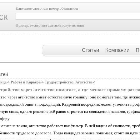
Ключевое слово или номер объявления
Пример: экспертиза сметной документации
Статьи
Компании
П
атей
ница
Работа и Карьера
Трудоустройство. Агентства
стройство через агентство помогает, а где мешает прямому разго
во через агентство имеет естественную границу: оно помогает там, где нужн
еподходящий опыт в подходящий. Кадровый посредник может уточнить профил
тную связь, однако решение всё равно строится на совпадении навыков, графи
фферу.
 описана точно, агентство работает как фильтр. В ней видны обязанности, тре
енности трудового договора. Тогда кандидат заранее понимает, стоит ли идти 