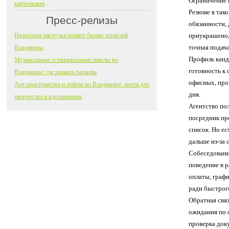
Ограничение 
карточками
Резюме в тако
Пресс-релизы
обязанности,
Налоговая нагрузка меняет баланс отраслей
приукрашено,
точная подача
Владимира
Профиль канд
Музыкальные и танцевальные школы во
готовность к
Владимире: где развить таланты
офисных, про
Арт-пространства и лофты во Владимире: места для
дня.
творчества и вдохновения
Агентство пол
посредник пр
список. Но е
дальше из-за 
Собеседовани
поведение в р
оплаты, граф
ради быстрог
Обратная связ
ожидания по 
проверка доку