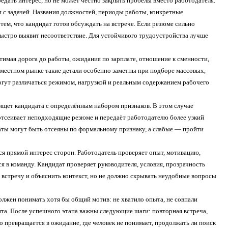
едать интерес, но не может честно закрыть пробелы вместо работодателя.
я с задачей. Названия должностей, периоды работы, конкретные
ем, что кандидат готов обсуждать на встрече. Если резюме сильно
быстро выявит несоответствие. Для устойчивого трудоустройства лучше
тимая дорога до работы, ожидания по зарплате, отношение к сменности,
 местном рынке такие детали особенно заметны при подборе массовых,
огут различаться режимом, нагрузкой и реальным содержанием рабочего
 ищет кандидата с определённым набором признаков. В этом случае
отсеивает неподходящие резюме и передаёт работодателю более узкий
даты могут быть отсеяны по формальному признаку, а слабые — пройти
ся прямой интерес сторон. Работодатель проверяет опыт, мотивацию,
я в команду. Кандидат проверяет руководителя, условия, прозрачность
 встречу и объяснить контекст, но не должно скрывать неудобные вопросы
должен понимать хотя бы общий мотив: не хватило опыта, не совпали
нта. После успешного этапа важны следующие шаги: повторная встреча,
 превращается в ожидание, где человек не понимает, продолжать ли поиск