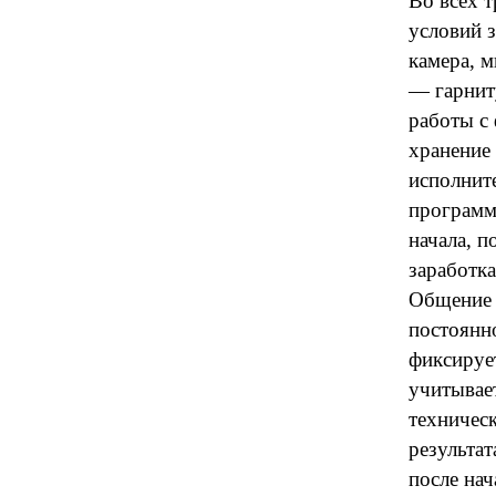
Во всех т
условий з
камера, 
— гарнит
работы с
хранение
исполните
программ
начала, 
заработка
Общение 
постоянно
фиксируе
учитывае
техничес
результа
после нач