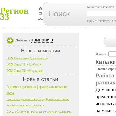
Ключевое слово или 
Регион
33
Пример: экспертиза с
компанию
Добавить
Новые компании
Я ищу:
DNS Технопоинт Магазин-склад
Каталог
DNS Гипер ТЦ «Крейсер»
Главная стра
DNS Гипер ТЦ «Меридиан»
Работа
Новые статьи
разных
Где юмор держится на формате, а не только на
Домашний
шутке
предстои
Газеты и журналы: выпуск, рубрика и источник
используе
важнее привычного формата
на макет 
Доска объявлений работает только с актуальными