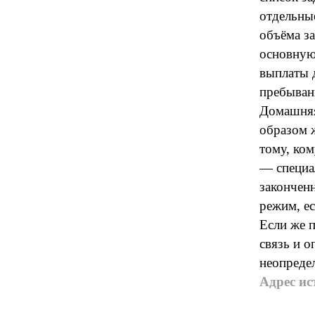
отдельны
объёма з
основную
выплаты 
пребыван
Домашняя 
образом 
тому, ко
— специал
закончен
режим, ес
Если же п
связь и о
неопреде
Адрес ис