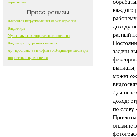
обрабатыв
карточками
каждого р
Пресс-релизы
рабочему
Налоговая нагрузка меняет баланс отраслей
доходу н
Владимира
разный п
Музыкальные и танцевальные школы во
Постоянн
Владимире: где развить таланты
задачи в
Арт-пространства и лофты во Владимире: места для
творчества и вдохновения
фиксиров
выплаты, 
может ожи
видеосвяз
Для испо
доход; о
по слову
Проектная
онлайне в
фотографи