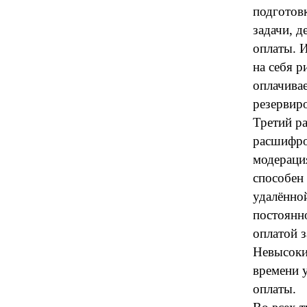
подготовк
задачи, д
оплаты. И
на себя р
оплачива
резервиро
Третий р
расшифров
модераци
способен
удалённой
постоянн
оплатой з
Невысокий
времени у
оплаты.