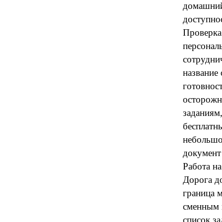
домашний
доступнос
Проверка 
персонал
сотруднич
название 
готовнос
осторожно
заданиям
бесплатн
небольшог
документ
Работа н
Дорога до
граница 
сменным 
список з