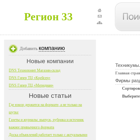
Регион 33
компанию
Добавить
Новые компании
Техникумы.
DNS Технопоинт Магазин-склад
Главная стра
DNS Гипер ТЦ «Крейсер»
Фирмы раз
DNS Гипер ТЦ «Меридиан»
Сортиров
Новые статьи
Выберите
Где юмор держится на формате, а не только на
шутке
Газеты и журналы: выпуск, рубрика и источник
важнее привычного формата
Доска объявлений работает только с актуальными