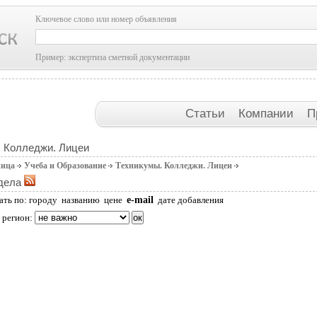
Ключевое слово или номер объявления
Пример: экспертиза сметной документации
Статьи
Компании
П
 Колледжи. Лицеи
ница
Учеба и Образование
Техникумы. Колледжи. Лицеи
дела
e-mail
ать по:
городу
названию
цене
дате добавления
 регион: