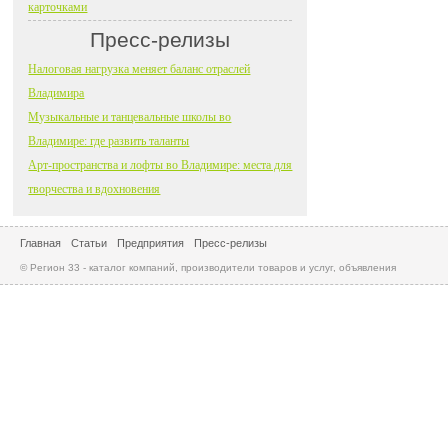
карточками
Пресс-релизы
Налоговая нагрузка меняет баланс отраслей
Владимира
Музыкальные и танцевальные школы во
Владимире: где развить таланты
Арт-пространства и лофты во Владимире: места для
творчества и вдохновения
Главная
Статьи
Предприятия
Пресс-релизы
© Регион 33 - каталог компаний, производители товаров и услуг, объявления